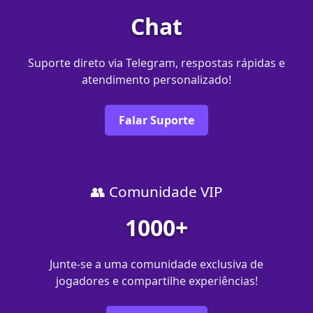
Chat
Suporte direto via Telegram, respostas rápidas e
atendimento personalizado!
Falar Suporte
👥 Comunidade VIP
1000+
Junte-se a uma comunidade exclusiva de
jogadores e compartilhe experiências!