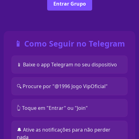
Entrar Grupo
📱 Como Seguir no Telegram
📱 Baixe o app Telegram no seu dispositivo
🔍 Procure por "@1996 Jogo VipOficial"
👆 Toque em "Entrar" ou "Join"
🔔 Ative as notificações para não perder
nada