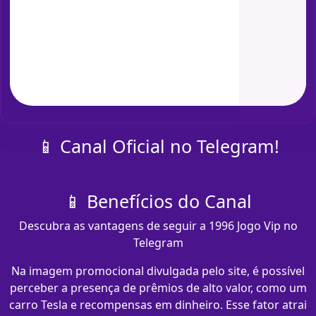
📱 Canal Oficial no Telegram!
📱 Benefícios do Canal
Descubra as vantagens de seguir a 1996 Jogo Vip no
Telegram
Na imagem promocional divulgada pelo site, é possível
perceber a presença de prêmios de alto valor, como um
carro Tesla e recompensas em dinheiro. Esse fator atrai