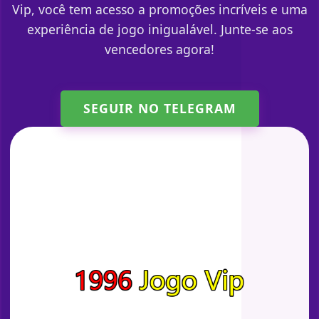
Vip, você tem acesso a promoções incríveis e uma
experiência de jogo inigualável. Junte-se aos
vencedores agora!
SEGUIR NO TELEGRAM