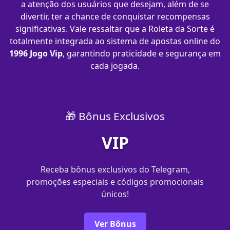
a atenção dos usuários que desejam, além de se
divertir, ter a chance de conquistar recompensas
significativas. Vale ressaltar que a Roleta da Sorte é
totalmente integrada ao sistema de apostas online do
1996 Jogo Vip
, garantindo praticidade e segurança em
cada jogada.
🎁 Bônus Exclusivos
VIP
Receba bônus exclusivos do Telegram,
promoções especiais e códigos promocionais
únicos!
Ver Bônus