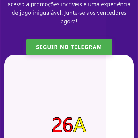
acesso a promoções incríveis e uma experiência
de jogo inigualável. Junte-se aos vencedores
agora!
SEGUIR NO TELEGRAM