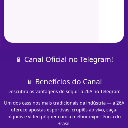
📱 Canal Oficial no Telegram!
📱 Benefícios do Canal
Descubra as vantagens de seguir a 26A no Telegram
Um dos cassinos mais tradicionais da indústria — a 26A
oferece apostas esportivas, crupiês ao vivo, caça-
níqueis e vídeo pôquer com a melhor experiência do
Brasil.