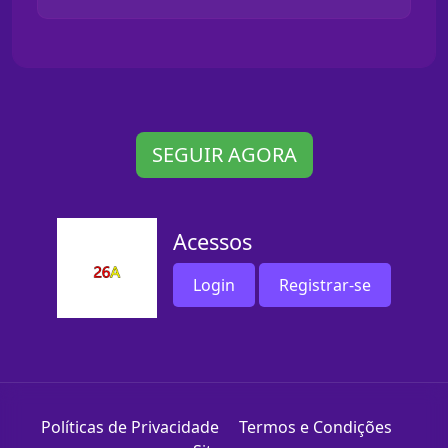
SEGUIR AGORA
Acessos
Login
Registrar-se
Políticas de Privacidade
Termos e Condições