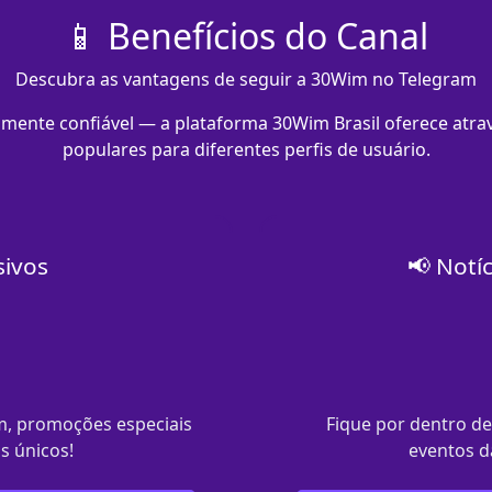
📱 Benefícios do Canal
Descubra as vantagens de seguir a 30Wim no Telegram
mente confiável — a plataforma 30Wim Brasil oferece atra
populares para diferentes perfis de usuário.
sivos
📢 Notí
m, promoções especiais
Fique por dentro d
s únicos!
eventos d