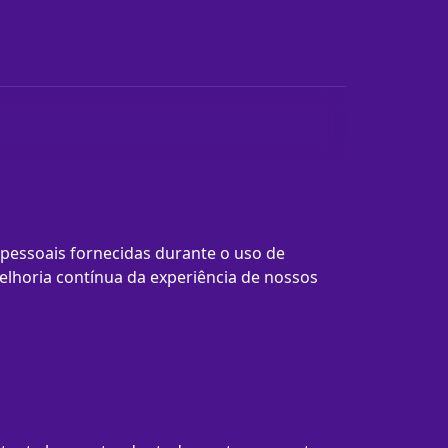
pessoais fornecidas durante o uso de
elhoria contínua da experiência de nossos