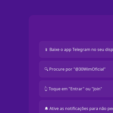
📱 Baixe o app Telegram no seu disp
🔍 Procure por "@30WimOficial"
👆 Toque em "Entrar" ou "Join"
🔔 Ative as notificações para não p