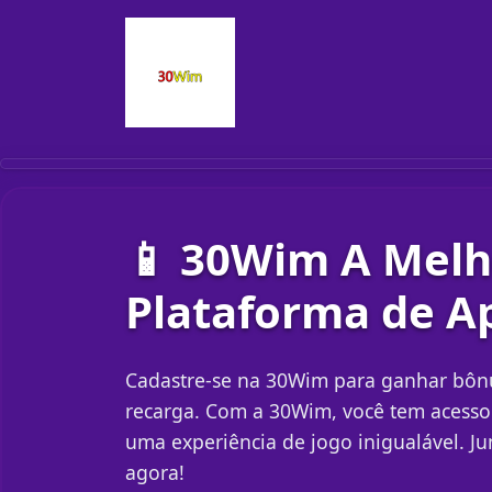
📱 30Wim A Melh
Plataforma de A
Cadastre-se na 30Wim para ganhar bôn
recarga. Com a 30Wim, você tem acesso 
uma experiência de jogo inigualável. J
agora!