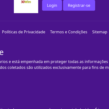
Login
Registrar-se
Políticas de Privacidade
Termos e Condições
Sitemap
de
uários e está empenhada em proteger todas as informações 
os coletados são utilizados exclusivamente para fins de m