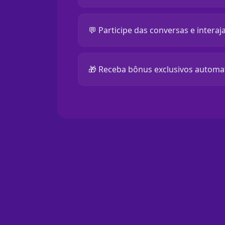
💬 Participe das conversas e interaj
🎁 Receba bônus exclusivos autom