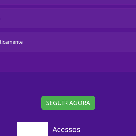
a
aticamente
SEGUIR AGORA
Acessos