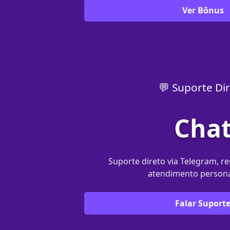
Ver Bônus
💬 Suporte Di
Cha
Suporte direto via Telegram, r
atendimento persona
Falar Suport