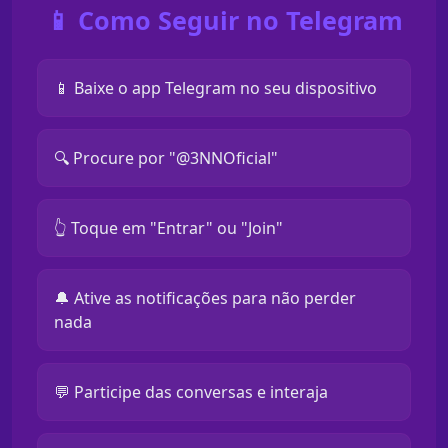
📱 Como Seguir no Telegram
📱 Baixe o app Telegram no seu dispositivo
🔍 Procure por "@3NNOficial"
👆 Toque em "Entrar" ou "Join"
🔔 Ative as notificações para não perder
nada
💬 Participe das conversas e interaja