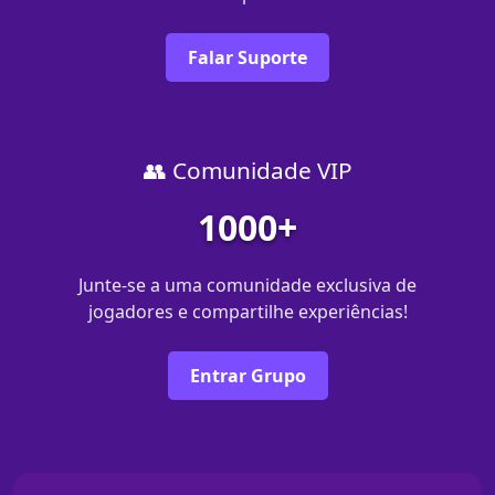
Falar Suporte
👥 Comunidade VIP
1000+
Junte-se a uma comunidade exclusiva de
jogadores e compartilhe experiências!
Entrar Grupo