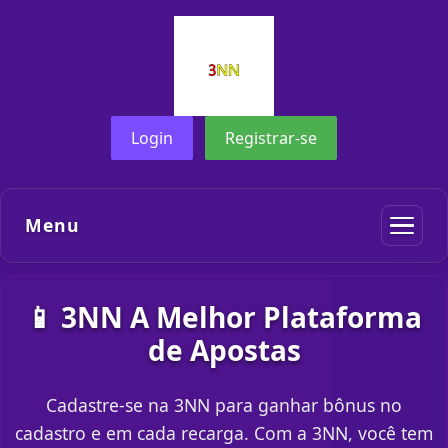
Login
Registrar-se
Menu
📱 3NN A Melhor Plataforma
de Apostas
Cadastre-se na 3NN para ganhar bônus no
cadastro e em cada recarga. Com a 3NN, você tem