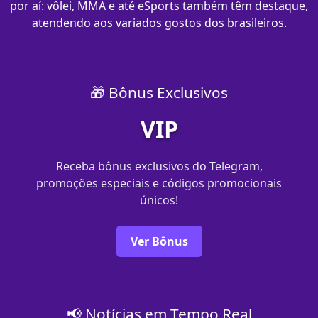
por aí: vôlei, MMA e até eSports também têm destaque,
atendendo aos variados gostos dos brasileiros.
🎁 Bônus Exclusivos
VIP
Receba bônus exclusivos do Telegram,
promoções especiais e códigos promocionais
únicos!
Ver Bônus
📢 Notícias em Tempo Real