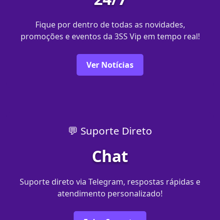
Fique por dentro de todas as novidades,
promoções e eventos da 3SS Vip em tempo real!
Ver Notícias
💬 Suporte Direto
Chat
Suporte direto via Telegram, respostas rápidas e
atendimento personalizado!