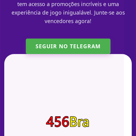
tem acesso a promoções incríveis e uma
experiência de jogo inigualável. Junte-se aos
vencedores agora!
SEGUIR NO TELEGRAM