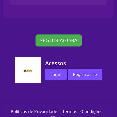
SEGUIR AGORA
Acessos
Login
Registrar-se
Políticas de Privacidade
Termos e Condições