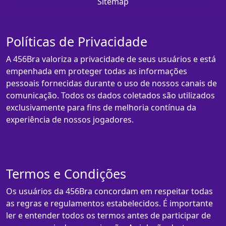
Sitemap
Políticas de Privacidade
A 456Bra valoriza a privacidade de seus usuários e está
empenhada em proteger todas as informações
pessoais fornecidas durante o uso de nossos canais de
comunicação. Todos os dados coletados são utilizados
exclusivamente para fins de melhoria contínua da
experiência de nossos jogadores.
Termos e Condições
Os usuários da 456Bra concordam em respeitar todas
as regras e regulamentos estabelecidos. É importante
ler e entender todos os termos antes de participar de