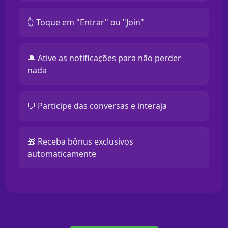
👆 Toque em "Entrar" ou "Join"
🔔 Ative as notificações para não perder
nada
💬 Participe das conversas e interaja
🎁 Receba bônus exclusivos
automaticamente