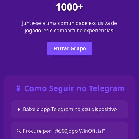
1000+
Junte-se a uma comunidade exclusiva de
jogadores e compartilhe experiências!
Entrar Grupo
📱 Como Seguir no Telegram
📱 Baixe o app Telegram no seu dispositivo
🔍 Procure por "@500Jogo WinOficial"