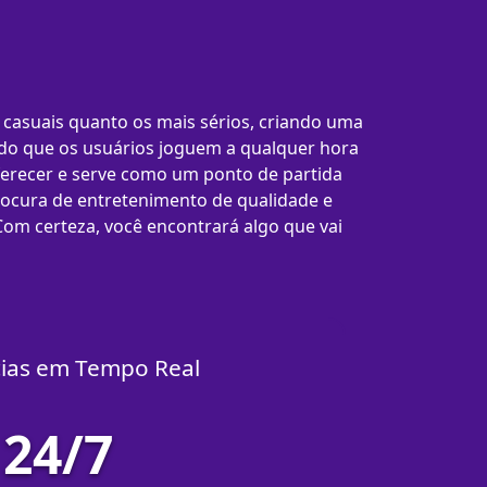
s casuais quanto os mais sérios, criando uma
indo que os usuários joguem a qualquer hora
erecer e serve como um ponto de partida
rocura de entretenimento de qualidade e
 Com certeza, você encontrará algo que vai
cias em Tempo Real
24/7