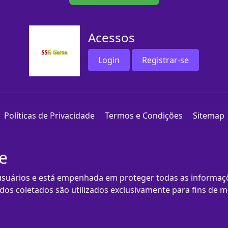
Acessos
Login
Registrar-se
Políticas de Privacidade
Termos e Condições
Sitemap
de
 usuários e está empenhada em proteger todas as informaç
os coletados são utilizados exclusivamente para fins de m