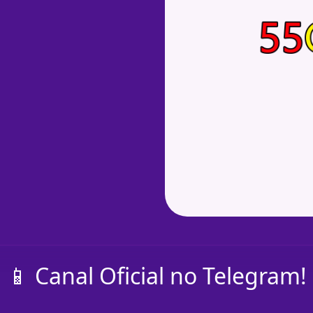
📱 Canal Oficial no Telegram!