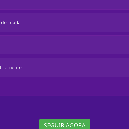
erder nada
a
aticamente
SEGUIR AGORA