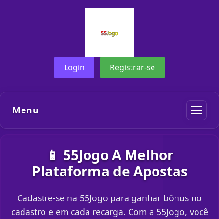
Login
Registrar-se
Menu
📱 55Jogo A Melhor
Plataforma de Apostas
Cadastre-se na 55Jogo para ganhar bônus no
cadastro e em cada recarga. Com a 55Jogo, você