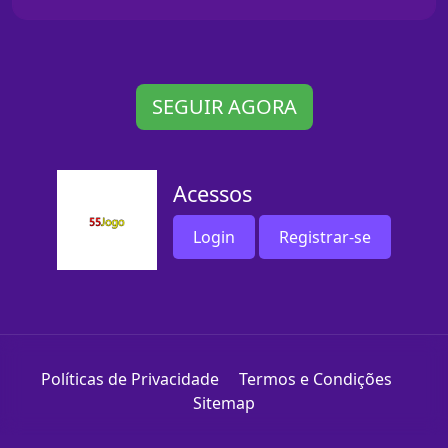
SEGUIR AGORA
Acessos
Login
Registrar-se
Políticas de Privacidade
Termos e Condições
Sitemap