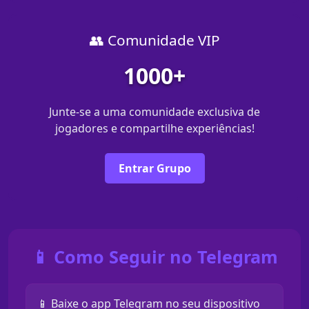
👥 Comunidade VIP
1000+
Junte-se a uma comunidade exclusiva de
jogadores e compartilhe experiências!
Entrar Grupo
📱 Como Seguir no Telegram
📱 Baixe o app Telegram no seu dispositivo