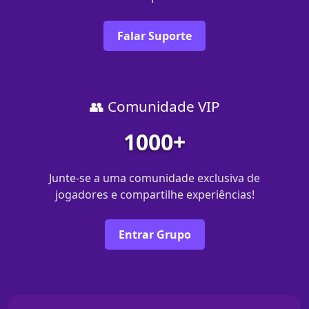
Falar Suporte
👥 Comunidade VIP
1000+
Junte-se a uma comunidade exclusiva de
jogadores e compartilhe experiências!
Entrar Grupo