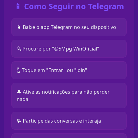
📱 Como Seguir no Telegram
📱 Baixe o app Telegram no seu dispositivo
🔍 Procure por "@5Mpg WinOficial"
👆 Toque em "Entrar" ou "Join"
🔔 Ative as notificações para não perder
nada
💬 Participe das conversas e interaja