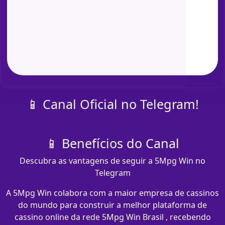
📱 Canal Oficial no Telegram!
📱 Benefícios do Canal
Descubra as vantagens de seguir a 5Mpg Win no
Telegram
A 5Mpg Win colabora com a maior empresa de cassinos
do mundo para construir a melhor plataforma de
cassino online da rede 5Mpg Win Brasil , recebendo