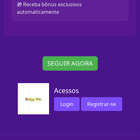
🎁 Receba bônus exclusivos
automaticamente
SEGUIR AGORA
Acessos
Login
Registrar-se