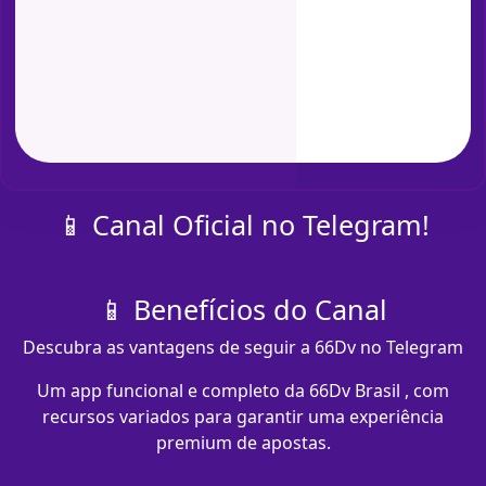
📱 Canal Oficial no Telegram!
📱 Benefícios do Canal
Descubra as vantagens de seguir a 66Dv no Telegram
Um app funcional e completo da 66Dv Brasil , com
recursos variados para garantir uma experiência
premium de apostas.