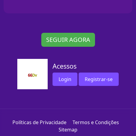
SEGUIR AGORA
Acessos
Login
Registrar-se
Políticas de Privacidade
Termos e Condições
Sitemap