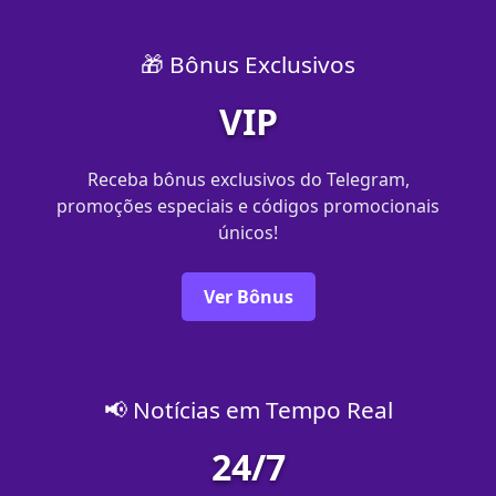
🎁 Bônus Exclusivos
VIP
Receba bônus exclusivos do Telegram,
promoções especiais e códigos promocionais
únicos!
Ver Bônus
📢 Notícias em Tempo Real
24/7