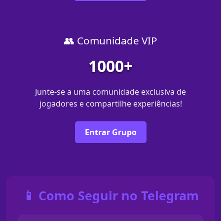
👥 Comunidade VIP
1000+
Junte-se a uma comunidade exclusiva de
jogadores e compartilhe experiências!
Entrar Grupo
📱 Como Seguir no Telegram