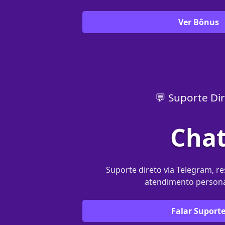
Ver Bônus
💬 Suporte Di
Cha
Suporte direto via Telegram, r
atendimento persona
Falar Suport