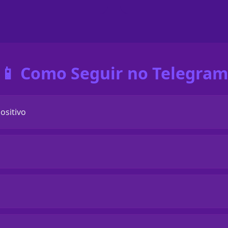
📱 Como Seguir no Telegram
ositivo