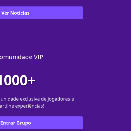
Ver Notícias
Comunidade VIP
1000+
unidade exclusiva de jogadores e
rtilhe experiências!
Entrar Grupo