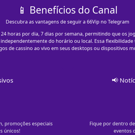
📱 Benefícios do Canal
Descubra as vantagens de seguir a 66Vip no Telegram
l 24 horas por dia, 7 dias por semana, permitindo que os 
 independentemente do horário ou local. Essa flexibilidade 
gos de cassino ao vivo em seus desktops ou dispositivos m
sivos
📢 Notí
m, promoções especiais
Fique por dentro d
s únicos!
eventos 