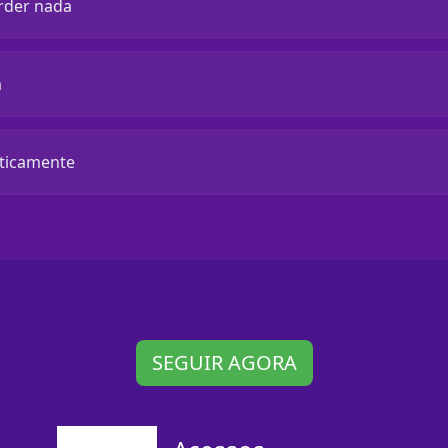
erder nada
a
aticamente
SEGUIR AGORA