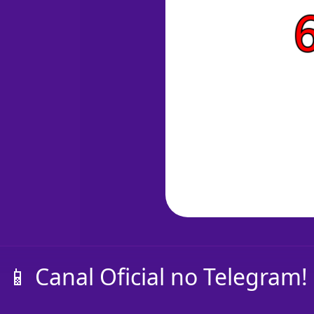
📱 Canal Oficial no Telegram!