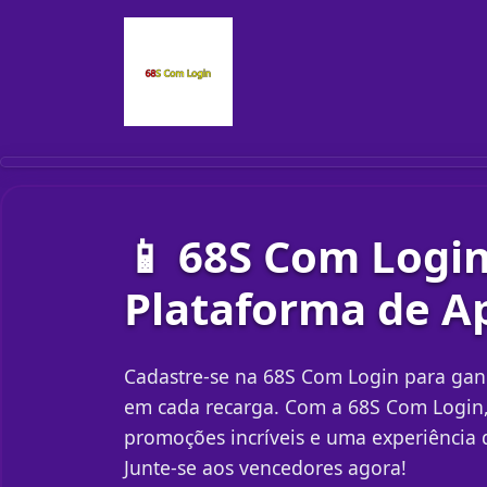
📱 68S Com Logi
Plataforma de A
Cadastre-se na 68S Com Login para gan
em cada recarga. Com a 68S Com Login,
promoções incríveis e uma experiência d
Junte-se aos vencedores agora!