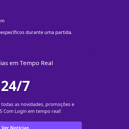
am
specíficos durante uma partida.
cias em Tempo Real
24/7
e todas as novidades, promoções e
S Com Login em tempo real!
Ver Notícias