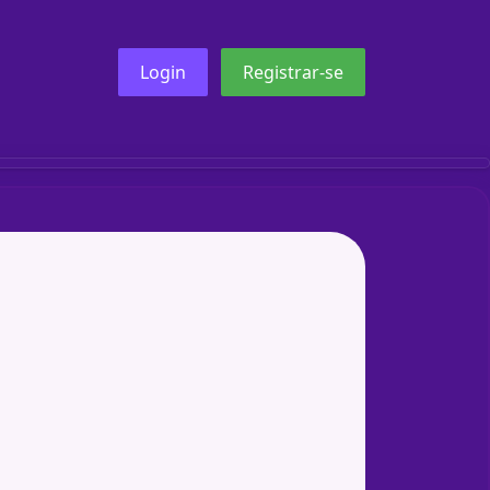
Login
Registrar-se