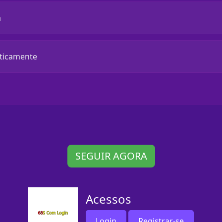
a
aticamente
SEGUIR AGORA
Acessos
Login
Registrar-se