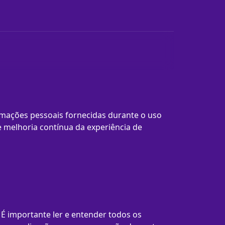
rmações pessoais fornecidas durante o uso
e melhoria contínua da experiência de
É importante ler e entender todos os