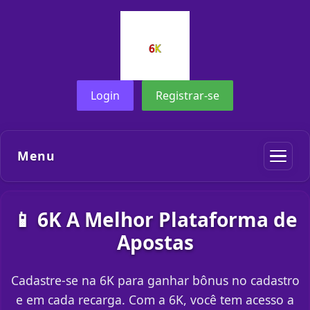
Login
Registrar-se
Menu
📱 6K A Melhor Plataforma de
Apostas
Cadastre-se na 6K para ganhar bônus no cadastro
e em cada recarga. Com a 6K, você tem acesso a