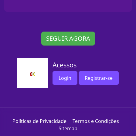
SEGUIR AGORA
Acessos
Login
Registrar-se
Políticas de Privacidade
Termos e Condições
Sitemap