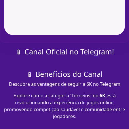
📱 Canal Oficial no Telegram!
📱 Benefícios do Canal
Descubra as vantagens de seguir a 6K no Telegram
Explore como a categoria 'Torneios' no
6K
está
revolucionando a experiência de jogos online,
promovendo competição saudável e comunidade entre
jogadores.