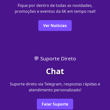
Fique por dentro de todas as novidades,
promoções e eventos da 6K em tempo real!
Ver Notícias
💬 Suporte Direto
Chat
Suporte direto via Telegram, respostas rápidas e
atendimento personalizado!
Falar Suporte