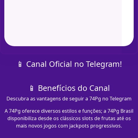
📱 Canal Oficial no Telegram!
📱 Benefícios do Canal
Descubra as vantagens de seguir a 74Pg no Telegram
A 74Pg oferece diversos estilos e funções; a 74Pg Brasil
disponibiliza desde os clássicos slots de frutas até os
mais novos jogos com jackpots progressivos.