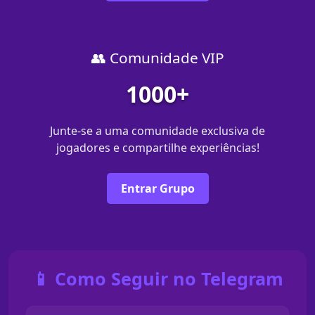
👥 Comunidade VIP
1000+
Junte-se a uma comunidade exclusiva de
jogadores e compartilhe experiências!
Entrar Grupo
📱 Como Seguir no Telegram