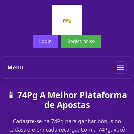
Login
Registrar-se
Menu
📱 74Pg A Melhor Plataforma
de Apostas
Cadastre-se na 74Pg para ganhar bônus no
cadastro e em cada recarga. Com a 74Pg, você