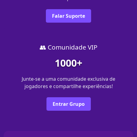
Falar Suporte
👥 Comunidade VIP
1000+
Junte-se a uma comunidade exclusiva de
jogadores e compartilhe experiências!
Entrar Grupo