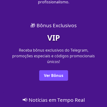
profissionalismo.
🎁 Bônus Exclusivos
VIP
Receba bônus exclusivos do Telegram,
promoções especiais e códigos promocionais
únicos!
Ver Bônus
📢 Notícias em Tempo Real