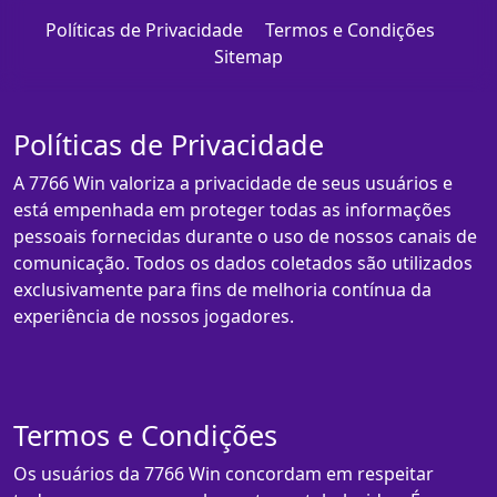
Políticas de Privacidade
Termos e Condições
Sitemap
Políticas de Privacidade
A 7766 Win valoriza a privacidade de seus usuários e
está empenhada em proteger todas as informações
pessoais fornecidas durante o uso de nossos canais de
comunicação. Todos os dados coletados são utilizados
exclusivamente para fins de melhoria contínua da
experiência de nossos jogadores.
Termos e Condições
Os usuários da 7766 Win concordam em respeitar