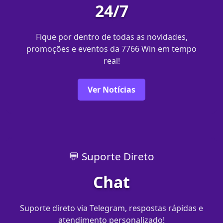
24/7
Fique por dentro de todas as novidades,
promoções e eventos da 7766 Win em tempo
real!
Ver Notícias
💬 Suporte Direto
Chat
Suporte direto via Telegram, respostas rápidas e
atendimento personalizado!