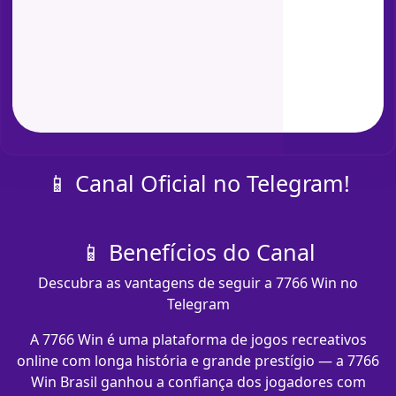
📱 Canal Oficial no Telegram!
📱 Benefícios do Canal
Descubra as vantagens de seguir a 7766 Win no
Telegram
A 7766 Win é uma plataforma de jogos recreativos
online com longa história e grande prestígio — a 7766
Win Brasil ganhou a confiança dos jogadores com