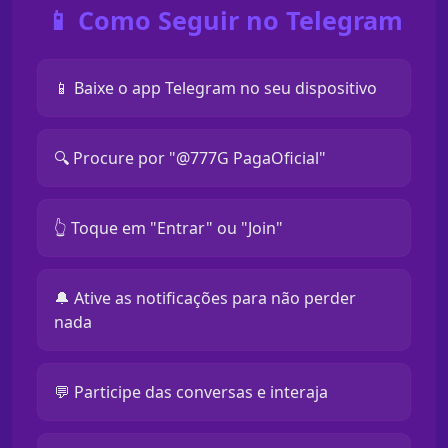
📱 Como Seguir no Telegram
📱 Baixe o app Telegram no seu dispositivo
🔍 Procure por "@777G PagaOficial"
👆 Toque em "Entrar" ou "Join"
🔔 Ative as notificações para não perder
nada
💬 Participe das conversas e interaja