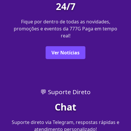
24/7
Fique por dentro de todas as novidades,
promoções e eventos da 777G Paga em tempo
real!
Ver Notícias
💬 Suporte Direto
Chat
Suporte direto via Telegram, respostas rápidas e
atendimento personalizado!