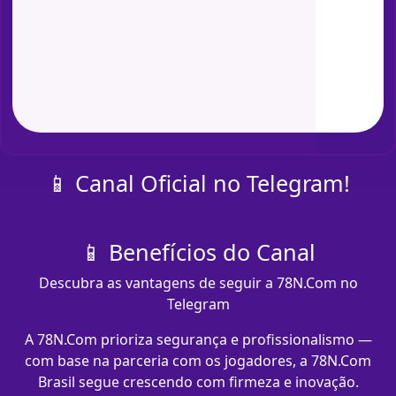
📱 Canal Oficial no Telegram!
📱 Benefícios do Canal
Descubra as vantagens de seguir a 78N.Com no
Telegram
A 78N.Com prioriza segurança e profissionalismo —
com base na parceria com os jogadores, a 78N.Com
Brasil segue crescendo com firmeza e inovação.