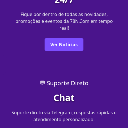
Fique por dentro de todas as novidades,
promoções e eventos da 78N.Com em tempo
real!
Ver Notícias
💬 Suporte Direto
Chat
Suporte direto via Telegram, respostas rápidas e
atendimento personalizado!