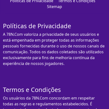
Políticas de Privacidade
Termos e Condições
Sitemap
Políticas de Privacidade
A 78N.Com valoriza a privacidade de seus usuários e
está empenhada em proteger todas as informações
pessoais fornecidas durante o uso de nossos canais de
comunicação. Todos os dados coletados são utilizados
exclusivamente para fins de melhoria contínua da
experiência de nossos jogadores.
Termos e Condições
Os usuários da 78N.Com concordam em respeitar
todas as regras e regulamentos estabelecidos. É