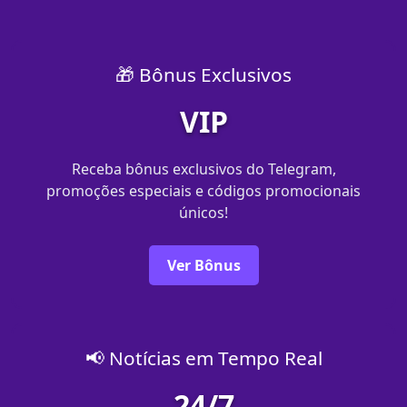
🎁 Bônus Exclusivos
VIP
Receba bônus exclusivos do Telegram,
promoções especiais e códigos promocionais
únicos!
Ver Bônus
📢 Notícias em Tempo Real
24/7