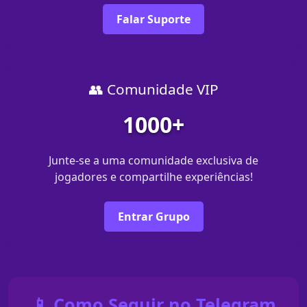
Falar Suporte
👥 Comunidade VIP
1000+
Junte-se a uma comunidade exclusiva de
jogadores e compartilhe experiências!
Entrar Grupo
📱 Como Seguir no Telegram