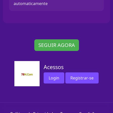
automaticamente
SEGUIR AGORA
Acessos
Login
Registrar-se