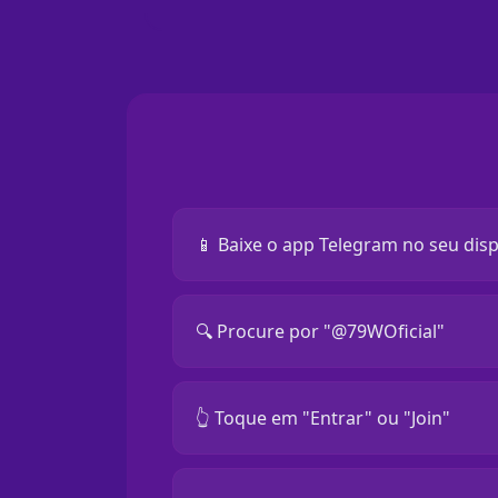
📱 Baixe o app Telegram no seu disp
🔍 Procure por "@79WOficial"
👆 Toque em "Entrar" ou "Join"