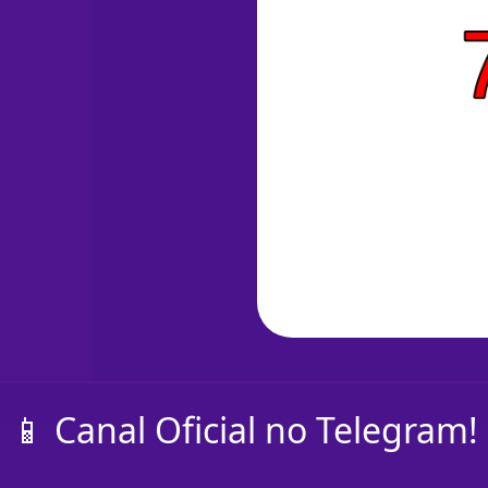
📱 Canal Oficial no Telegram!