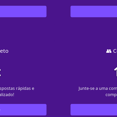
reto
👥 
t
espostas rápidas e
Junte-se a uma com
lizado!
compa
e