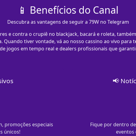
📱 Benefícios do Canal
Descubra as vantagens de seguir a 79W no Telegram
res e contra o crupiê no blackjack, bacará e roleta, tamb
a. Quando tiver vontade, vá ao nosso cassino ao vivo para t
 jogos em tempo real e dealers profissionais que garanti
sivos
📢 Notí
m, promoções especiais
Fique por dentro d
s únicos!
eventos 