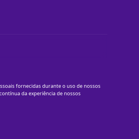
ssoais fornecidas durante o uso de nossos
 contínua da experiência de nossos