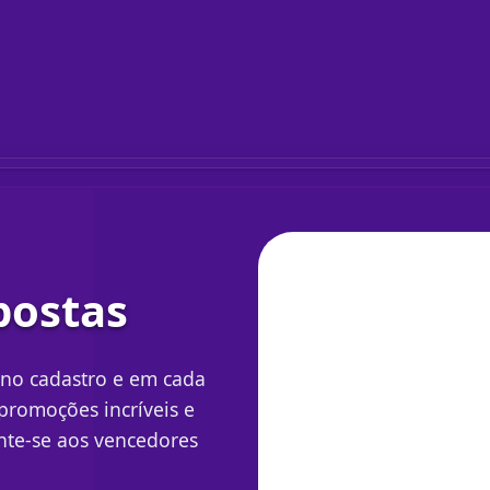
postas
no cadastro e em cada
promoções incríveis e
unte-se aos vencedores